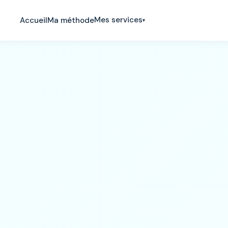
Mes services
Accueil
Ma méthode
▾