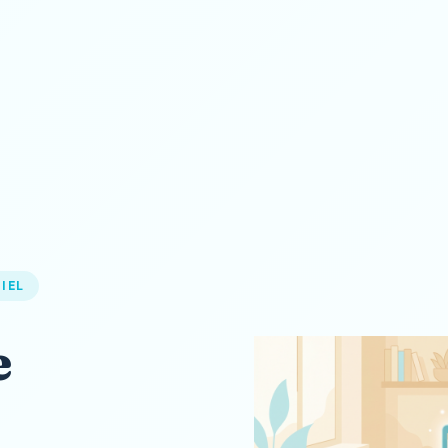
IEL
e
,