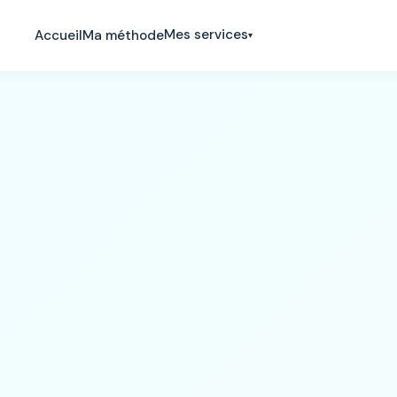
Mes services
Accueil
Ma méthode
▾